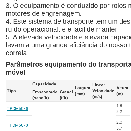
3. O equipamento é conduzido por rolos 
motores de engrenagem.
4. Este sistema de transporte tem um des
ruído operacional, e é fácil de manter.
5. A elevada velocidade e elevada capaci
levam a uma grande eficiência do nosso 
correia.
Parâmetros equipamento do transporta
móvel
Capacidade
Linear
Largura
Altura
Tipo
Velocidade
Empacotado
Granel
(mm)
(m)
(m/s)
(saco/h)
(t/h)
1.8-
TPDM50×6
2.2
2.0-
TPDM50×8
3.7