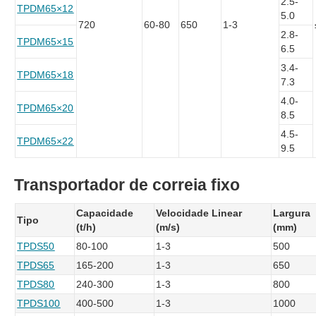
2.5-
TPDM65×12
5.0
720
60-80
650
1-3
2.8-
TPDM65×15
6.5
3.4-
TPDM65×18
7.3
4.0-
TPDM65×20
8.5
4.5-
TPDM65×22
9.5
Transportador de correia fixo
Capacidade
Velocidade Linear
Largura
Tipo
(t/h)
(m/s)
(mm)
TPDS50
80-100
1-3
500
TPDS65
165-200
1-3
650
TPDS80
240-300
1-3
800
TPDS100
400-500
1-3
1000