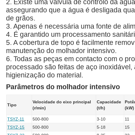
2. Existe uma válvula de controlo da água
assegurando que a água é desligada quan
de grãos.
3. Apenas é necessária uma fonte de al
4. É garantido um processamento sanitári
5. A cobertura de topo é facilmente remov
manutenção do molhador intensivo.
6. Todas as peças em contacto com o pro
processado são feitas de aço inoxidável
higienização do material.
Parâmetros do molhador intensivo
Velocidade do eixo principal
Capacidade
Potê
Tipo
(r/min)
(t/h)
(kW)
TSYZ-11
500-800
3-10
11
TSYZ-15
500-800
5-18
15