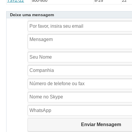
TSYZ-22
500-800
8-25
22
Deixe uma mensagem