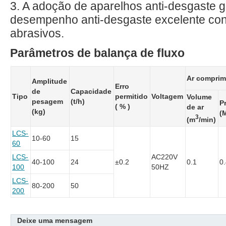
3. A adoção de aparelhos anti-desgaste 
desempenho anti-desgaste excelente cont
abrasivos.
Parâmetros de balança de fluxo
Ar comprim
Amplitude
Erro
de
Capacidade
Tipo
permitido
Voltagem
Volume
pesagem
(t/h)
P
( % )
de ar
(kg)
(
3
(m
/min)
LCS-
10-60
15
60
LCS-
AC220V
40-100
24
±0.2
0.1
0
100
50HZ
LCS-
80-200
50
200
Deixe uma mensagem