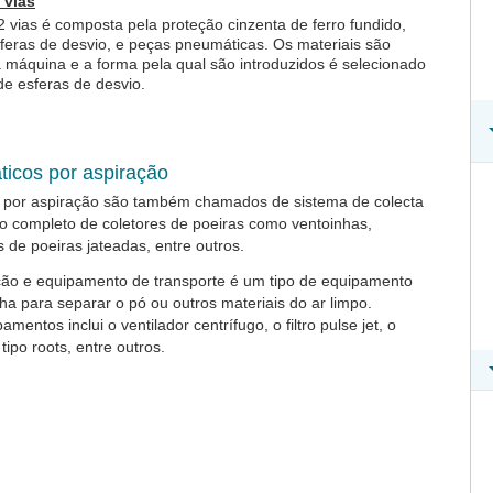
 vias
2 vias é composta pela proteção cinzenta de ferro fundido,
sferas de desvio, e peças pneumáticas. Os materiais são
 máquina e a forma pela qual são introduzidos é selecionado
de esferas de desvio.
ticos por aspiração
s por aspiração são também chamados de sistema de colecta
o completo de coletores de poeiras como ventoinhas,
es de poeiras jateadas, entre outros.
ão e equipamento de transporte é um tipo de equipamento
a para separar o pó ou outros materiais do ar limpo.
entos inclui o ventilador centrífugo, o filtro pulse jet, o
tipo roots, entre outros.