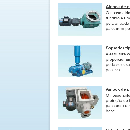
Airlock de 
O nosso airl
fundido e uma
pela entrada
passarem pel
Soprador ti
A estrutura 
proporcionam
pode ser usa
positiva.
Airlock de 
O nosso airl
proteção de f
passando atr
base.