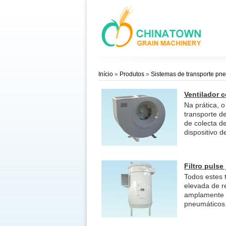
Início
»
Produtos
»
Sistemas de transporte pn
Ventilador c
Na prática, 
transporte d
de colecta d
dispositivo d
Filtro pulse 
Todos estes 
elevada de r
amplamente u
pneumáticos