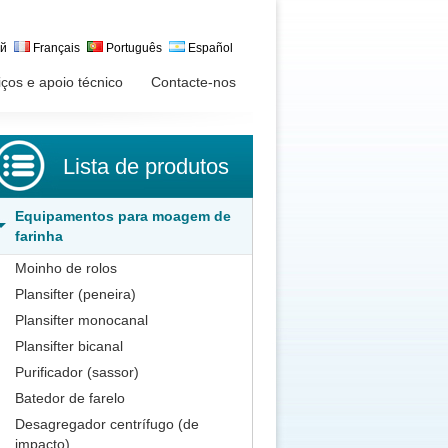
ий
Français
Português
Español
iços e apoio técnico
Contacte-nos
Lista de produtos
Equipamentos para moagem de
farinha
Moinho de rolos
Plansifter (peneira)
Plansifter monocanal
Plansifter bicanal
Purificador (sassor)
Batedor de farelo
Desagregador centrífugo (de
impacto)