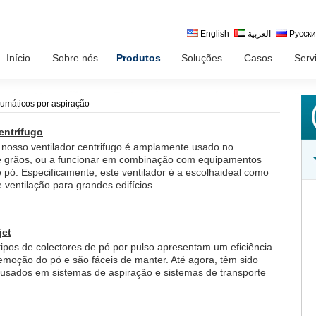
English
العربية
Русск
Início
Sobre nós
Produtos
Soluções
Casos
Serv
eumáticos por aspiração
entrífugo
o nosso ventilador centrifugo é amplamente usado no
e grãos, ou a funcionar em combinação com equipamentos
e pó. Especificamente, este ventilador é a escolhaideal como
e ventilação para grandes edifícios.
jet
tipos de colectores de pó por pulso apresentam um eficiência
emoção do pó e são fáceis de manter. Até agora, têm sido
sados em sistemas de aspiração e sistemas de transporte
.