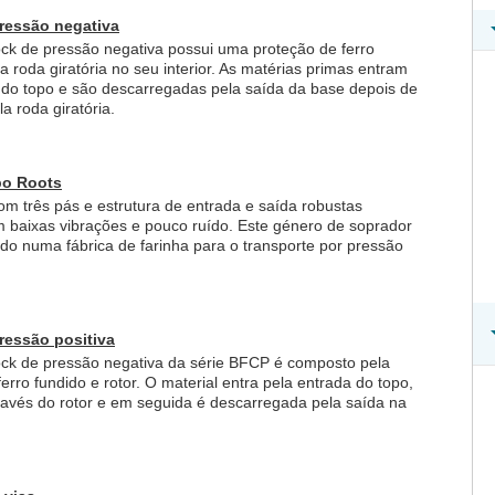
pressão negativa
ock de pressão negativa possui uma proteção de ferro
 roda giratória no seu interior. As matérias primas entram
 do topo e são descarregadas pela saída da base depois de
a roda giratória.
po Roots
com três pás e estrutura de entrada e saída robustas
 baixas vibrações e pouco ruído. Este género de soprador
do numa fábrica de farinha para o transporte por pressão
pressão positiva
ock de pressão negativa da série BFCP é composto pela
erro fundido e rotor. O material entra pela entrada do topo,
avés do rotor e em seguida é descarregada pela saída na